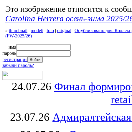
Это изображение относится к соо
Carolina Herrera осень-зима 2025/2
»
thumbnail
|
modeli
|
foto
|
original
|
Опубликовано для: Коллекция
(FW-2025/26)
имя
пароль
регистрация
забыли пароль?
24.07.26
Финал формиро
retai
23.07.26
Адмиралтейская