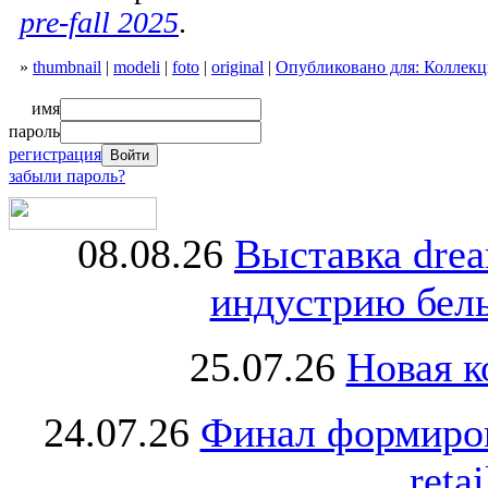
pre-fall 2025
.
»
thumbnail
|
modeli
|
foto
|
original
|
Опубликовано для: Коллекци
имя
пароль
регистрация
забыли пароль?
08.08.26
Выставка dre
индустрию бель
25.07.26
Новая к
24.07.26
Финал формиро
retai