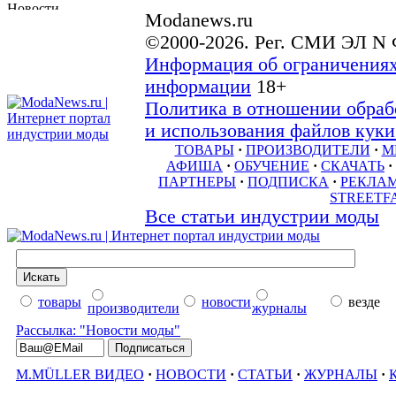
Modanews.ru
©2000-2026. Рег. СМИ ЭЛ N 
Информация об ограничениях
информации
18+
Политика в отношении обраб
и использования файлов куки 
ТОВАРЫ
·
ПРОИЗВОДИТЕЛИ
·
М
АФИША
·
ОБУЧЕНИЕ
·
СКАЧАТЬ
·
ПАРТНЕРЫ
·
ПОДПИСКА
·
РЕКЛА
STREETF
Все статьи индустрии моды
товары
новости
везде
производители
журналы
Рассылка: "Новости моды"
M.MÜLLER ВИДЕО
·
НОВОСТИ
·
СТАТЬИ
·
ЖУРНАЛЫ
·