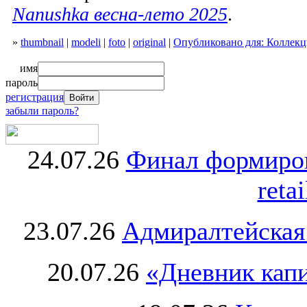
Nanushka весна-лето 2025
.
»
thumbnail
|
modeli
|
foto
|
original
|
Опубликовано для: Коллекц
имя
пароль
регистрация
забыли пароль?
24.07.26
Финал формиро
retai
23.07.26
Адмиралтейская
20.07.26
«Дневник капи