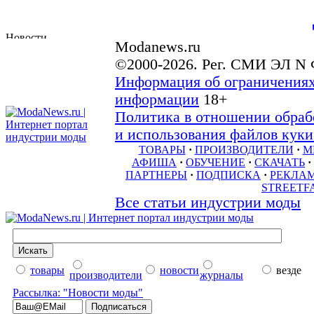
Modanews.ru
©2000-2026. Рег. СМИ ЭЛ N 
Информация об ограничениях
информации
18+
Политика в отношении обраб
и использования файлов куки 
ТОВАРЫ
·
ПРОИЗВОДИТЕЛИ
·
М
АФИША
·
ОБУЧЕНИЕ
·
СКАЧАТЬ
·
ПАРТНЕРЫ
·
ПОДПИСКА
·
РЕКЛА
STREETF
Все статьи индустрии моды
товары
новости
везде
производители
журналы
Рассылка: "Новости моды"