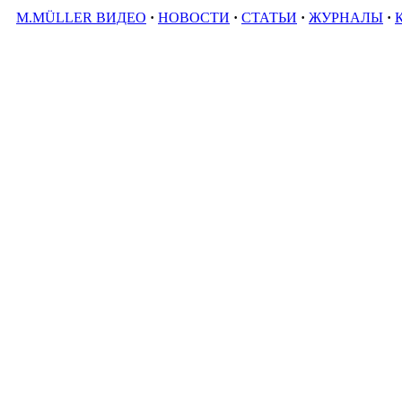
M.MÜLLER ВИДЕО
·
НОВОСТИ
·
СТАТЬИ
·
ЖУРНАЛЫ
·