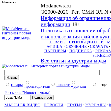
Modanews.ru
©2000-2026. Рег. СМИ ЭЛ N 
Информация об ограничениях
информации
18+
Политика в отношении обраб
и использования файлов куки 
ТОВАРЫ
·
ПРОИЗВОДИТЕЛИ
·
М
АФИША
·
ОБУЧЕНИЕ
·
СКАЧАТЬ
·
ПАРТНЕРЫ
·
ПОДПИСКА
·
РЕКЛА
STREETF
Все статьи индустрии моды
товары
новости
везде
производители
журналы
Рассылка: "Новости моды"
M.MÜLLER ВИДЕО
·
НОВОСТИ
·
СТАТЬИ
·
ЖУРНАЛЫ
·