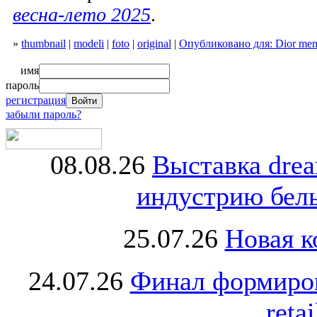
весна-лето 2025
.
»
thumbnail
|
modeli
|
foto
|
original
|
Опубликовано для: Dior men
имя
пароль
регистрация
забыли пароль?
08.08.26
Выставка dre
индустрию бель
25.07.26
Новая к
24.07.26
Финал формиро
retai