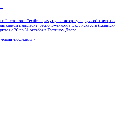
ти
International Textiles примут участие сразу в двух событиях,
специальном павильоне, расположенном в Саду искусств (Крымски
иться с 26 по 31 октября в Гостином Дворе.
ти
дующая ›
последняя »