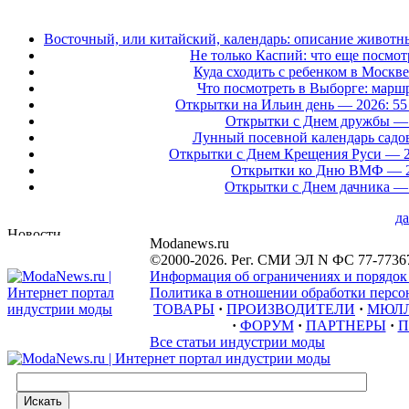
Восточный, или китайский, календарь: описание животны
Не только Каспий: что еще посмот
Куда сходить с ребенком в Москв
Что посмотреть в Выборге: марш
Открытки на Ильин день — 2026: 55
Открытки с Днем дружбы — 
Лунный посевной календарь садово
Открытки с Днем Крещения Руси — 2
Открытки ко Дню ВМФ — 20
Открытки с Днем дачника — 
да
Modanews.ru
©2000-2026. Рег. СМИ ЭЛ N ФС 77-7736
Информация об ограничениях и порядок
Политика в отношении обработки персон
ТОВАРЫ
·
ПРОИЗВОДИТЕЛИ
·
МЮЛ
·
ФОРУМ
·
ПАРТНЕРЫ
·
П
Все статьи индустрии моды