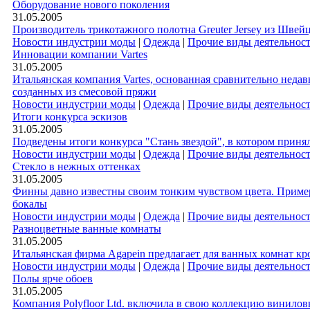
Оборудование нового поколения
31.05.2005
Производитель трикотажного полотна Greuter Jersey из Швей
Новости индустрии моды
|
Одежда
|
Прочие виды деятельнос
Инновации компании Vartes
31.05.2005
Итальянская компания Vartes, основанная сравнительно неда
созданных из смесовой пряжи
Новости индустрии моды
|
Одежда
|
Прочие виды деятельнос
Итоги конкурса эскизов
31.05.2005
Подведены итоги конкурса "Стань звездой", в котором приня
Новости индустрии моды
|
Одежда
|
Прочие виды деятельнос
Стекло в нежных оттенках
31.05.2005
Финны давно известны своим тонким чувством цвета. Пример э
бокалы
Новости индустрии моды
|
Одежда
|
Прочие виды деятельнос
Разноцветные ванные комнаты
31.05.2005
Итальянская фирма Agapein предлагает для ванных комнат кр
Новости индустрии моды
|
Одежда
|
Прочие виды деятельнос
Полы ярче обоев
31.05.2005
Компания Polyfloor Ltd. включила в свою коллекцию виниловы