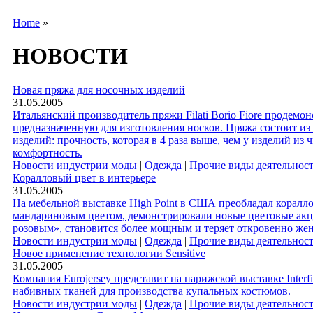
Home
»
НОВОСТИ
Новая пряжа для носочных изделий
31.05.2005
Итальянский производитель пряжи Filati Borio Fiore продемонс
предназначенную для изготовления носков. Пряжа состоит и
изделий: прочность, которая в 4 раза выше, чем у изделий 
комфортность.
Новости индустрии моды
|
Одежда
|
Прочие виды деятельнос
Коралловый цвет в интерьере
31.05.2005
На мебельной выставке High Point в США преобладал коралл
мандариновым цветом, демонстрировали новые цветовые акц
розовым», становится более мощным и теряет откровенно же
Новости индустрии моды
|
Одежда
|
Прочие виды деятельнос
Новое применение технологии Sensitive
31.05.2005
Компания Eurojersey представит на парижской выставке Inter
набивных тканей для производства купальных костюмов.
Новости индустрии моды
|
Одежда
|
Прочие виды деятельнос