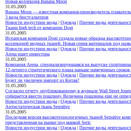
Новая коллекция Banana Moon
31.05.2005
Banana Moon — известная компания-производитель плаватель
3 вида бюстгальтеров
Новости индустрии моды
|
Одежда
|
Прочие виды деятельнос
Ткани high tech от компании Dogi
31.05.2005
Испанская компания Dogi создала новые образцы высокотехнол
коллекцией модных тканей. Новая серия материалов под назван
Новости индустрии моды
|
Одежда
|
Прочие виды деятельнос
Arena ищет инвестора
31.05.2005
Компания Arena, специализирующаяся на выпуске спортивных
12-летнего стратегического плана раньше намеченных сроков
Новости индустрии моды
|
Одежда
|
Прочие виды деятельнос
Будет ли увеличен импорт из Китая?
31.05.2005
Согласно отчету, опубликованному в журнале Wall Street Jour
собирается ввести пошлину. Величина пошлины еще не определ
Новости индустрии моды
|
Одежда
|
Прочие виды деятельнос
Антистатическая ткань Sensitive
31.05.2005
Последняя версия высокотехнологичных тканей Sensitive комп
представленная на рынке под маркой Seric
Новости индустрии моды
|
Одежда
|
Прочие виды деятельнос