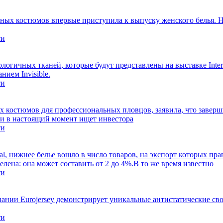
ных костюмов впервые приступила к выпуску женского белья. Н
ти
огичных тканей, которые будут представлены на выставке Interfi
ием Invisible.
ти
 костюмов для профессиональных пловцов, заявила, что заверш
 и в настоящий момент ищет инвестора
ти
nal, нижнее белье вошло в число товаров, на экспорт которых пр
ена: она может составить от 2 до 4%.В то же время известно
ти
ании Eurojersey демонстрирует уникальные антистатические сво
ти