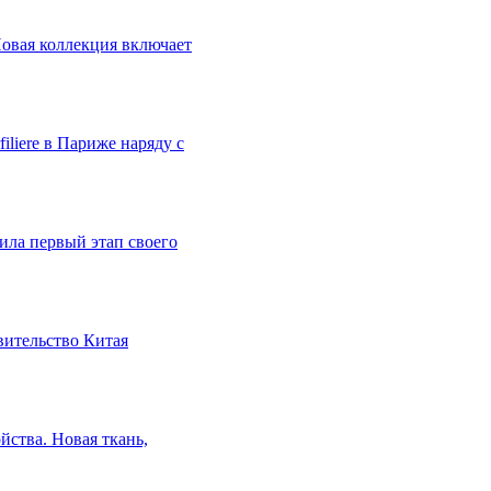
овая коллекция включает
liere в Париже наряду с
ила первый этап своего
авительство Китая
йства. Новая ткань,