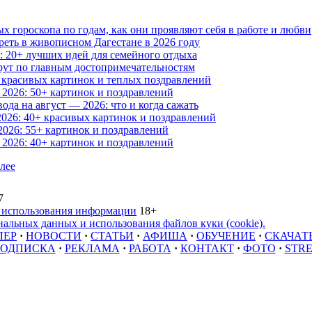
х гороскопа по годам, как они проявляют себя в работе и любви
реть в живописном Дагестане в 2026 году
е: 20+ лучших идей для семейного отдыха
рут по главным достопримечательностям
 красивых картинок и теплых поздравлений
2026: 50+ картинок и поздравлений
да на август — 2026: что и когда сажать
026: 40+ красивых картинок и поздравлений
26: 55+ картинок и поздравлений
2026: 40+ картинок и поздравлений
лее
7
 использования информации
18+
альных данных и использования файлов куки (cookie).
ЛЕР
·
НОВОСТИ
·
СТАТЬИ
·
АФИША
·
ОБУЧЕНИЕ
·
СКАЧАТ
ОДПИСКА
·
РЕКЛАМА
·
РАБОТА
·
КОНТАКТ
·
ФОТО
·
STR