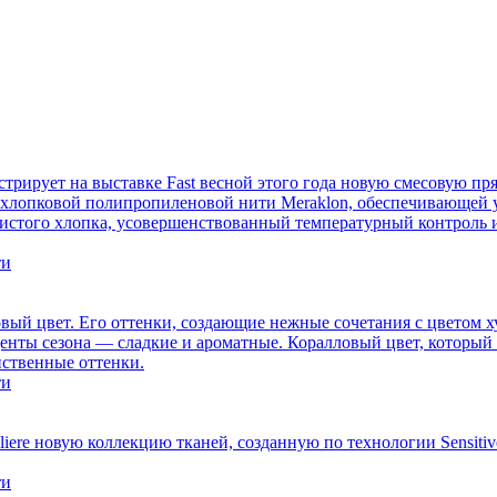
трирует на выставке Fast весной этого года новую смесовую пряж
з хлопковой полипропиленовой нити Meraklon, обеспечивающей 
из чистого хлопка, усовершенствованный температурный контрол
ти
овый цвет. Его оттенки, создающие нежные сочетания с цветом
енты сезона — сладкие и ароматные. Коралловый цвет, которы
нственные оттенки.
ти
filiere новую коллекцию тканей, созданную по технологии Sensi
ти