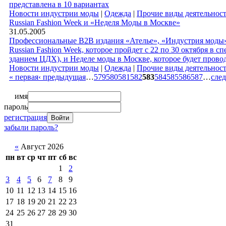
представлена в 10 вариантах
Новости индустрии моды
|
Одежда
|
Прочие виды деятельнос
Russian Fashion Week и «Неделя Моды в Москве»
31.05.2005
Профессиональные B2B издания «Ателье», «Индустрия моды» и 
Russian Fashion Week, которое пройдет с 22 по 30 октября в 
зданием ЦДХ), и Неделе моды в Москве, которое будет провод
Новости индустрии моды
|
Одежда
|
Прочие виды деятельнос
« первая
‹ предыдущая
…
579
580
581
582
583
584
585
586
587
…
сле
имя
пароль
регистрация
забыли пароль?
«
Август 2026
пн
вт
ср
чт
пт
сб
вс
1
2
3
4
5
6
7
8
9
10
11
12
13
14
15
16
17
18
19
20
21
22
23
24
25
26
27
28
29
30
31