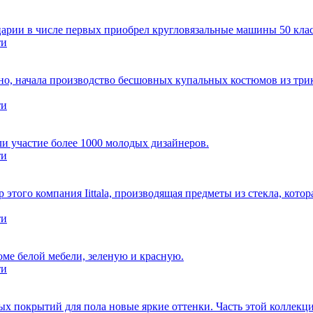
царии в числе первых приобрел кругловязальные машины 50 клас
ти
вно, начала производство бесшовных купальных костюмов из тр
ти
ли участие более 1000 молодых дизайнеров.
ти
того компания Iittala, производящая предметы из стекла, кото
ти
оме белой мебели, зеленую и красную.
ти
х покрытий для пола новые яркие оттенки. Часть этой коллекции