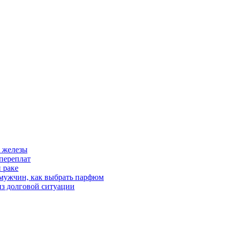
 железы
переплат
 раке
 мужчин, как выбрать парфюм
из долговой ситуации