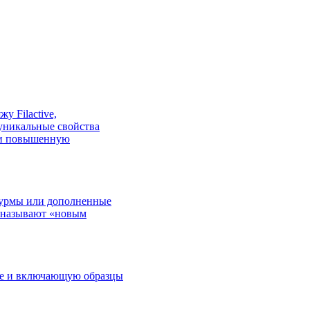
у Filactive,
уникальные свойства
ь и повышенную
 хурмы или дополненные
й называют «новым
tive и включающую образцы