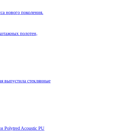
са нового поколения.
икотажных полотен,
рая выпустила стеклянные
 Polytred Acoustic PU