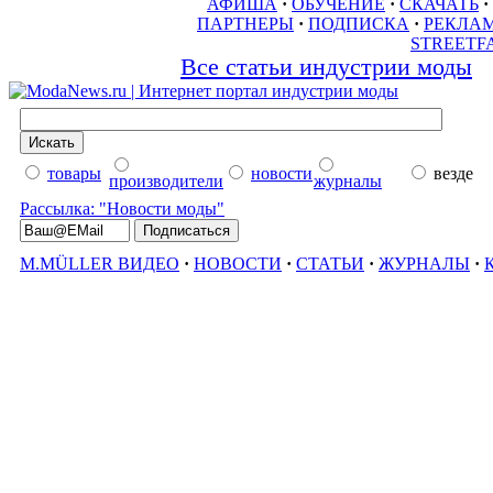
АФИША
·
ОБУЧЕНИЕ
·
СКАЧАТЬ
·
ПАРТНЕРЫ
·
ПОДПИСКА
·
РЕКЛА
STREETF
Все статьи индустрии моды
товары
новости
везде
производители
журналы
Рассылка: "Новости моды"
M.MÜLLER ВИДЕО
·
НОВОСТИ
·
СТАТЬИ
·
ЖУРНАЛЫ
·