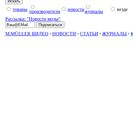
товары
новости
везде
производители
журналы
Рассылка: "Новости моды"
M.MÜLLER ВИДЕО
·
НОВОСТИ
·
СТАТЬИ
·
ЖУРНАЛЫ
·