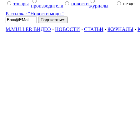
товары
новости
везде
производители
журналы
Рассылка: "Новости моды"
M.MÜLLER ВИДЕО
·
НОВОСТИ
·
СТАТЬИ
·
ЖУРНАЛЫ
·