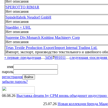
Нет описания
SPEROTTO RIMAR
Нет описания
Spindelfabrik Neudorf GmbH
Нет описания
Staedtler + UHL
Нет описания
Supreme Div.Monarch Knitting Machinery Corp
Нет описания
Tetas Textile Production Export/Import Internal Trading Ltd.
Импорт, экспорт, производство текстильного и швейного об
« первая
‹ предыдущая
…
3
4
5
6
7
8
9
10
11
…
следующая ›
последняя
имя
пароль
регистрация
забыли пароль?
08.08.26
Выставка dreams by CPM вновь объединит индустрию 
25.07.26
Новая коллекция бренда Maag