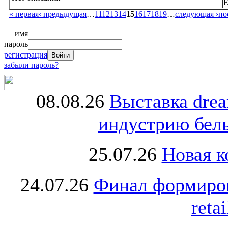
E
« первая
‹ предыдущая
…
11
12
13
14
15
16
17
18
19
…
следующая ›
по
имя
пароль
регистрация
забыли пароль?
08.08.26
Выставка dre
индустрию бель
25.07.26
Новая к
24.07.26
Финал формиро
retai