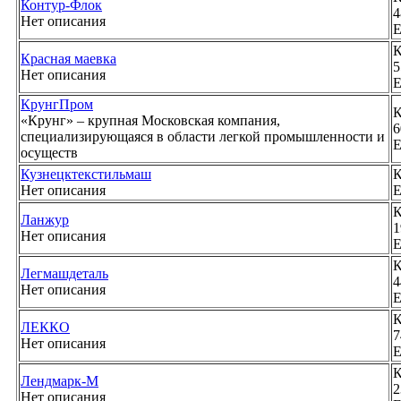
Контур-Флок
4
Нет описания
E
К
Красная маевка
5
Нет описания
E
КрунгПром
К
«Крунг» – крупная Московская компания,
6
специализирующаяся в области легкой промышленности и
E
осуществ
Кузнецктекстильмаш
К
Нет описания
E
К
Ланжур
1
Нет описания
E
К
Легмашдеталь
4
Нет описания
E
К
ЛЕККО
7
Нет описания
E
К
Лендмарк-М
2
Нет описания