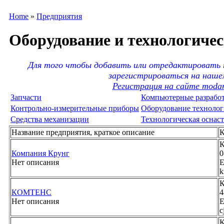
Home
»
Предприятия
Оборудование и технологичес
Для того чтобы добавить или отредактировать 
зарегистрироваться на наше
Регистрация на сайте moda
Запчасти
Компьютерные разрабо
Контрольно-измерительные приборы
Оборудование технолог
Средства механизации
Технологическая оснаст
Название предприятия, краткое описание
К
К
Компания Крунг
0
Нет описания
E
k
К
КОМТЕНС
4
Нет описания
E
c
К