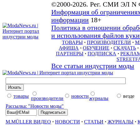
©2000-2026. Рег. СМИ ЭЛ N 
Информация об ограничениях
информации
18+
Политика в отношении обраб
и использования файлов куки 
ТОВАРЫ
·
ПРОИЗВОДИТЕЛИ
·
М
АФИША
·
ОБУЧЕНИЕ
·
СКАЧАТЬ
·
ПАРТНЕРЫ
·
ПОДПИСКА
·
РЕКЛА
STREETF
Все статьи индустрии моды
товары
новости
везде
производители
журналы
Рассылка: "Новости моды"
M.MÜLLER ВИДЕО
·
НОВОСТИ
·
СТАТЬИ
·
ЖУРНАЛЫ
·