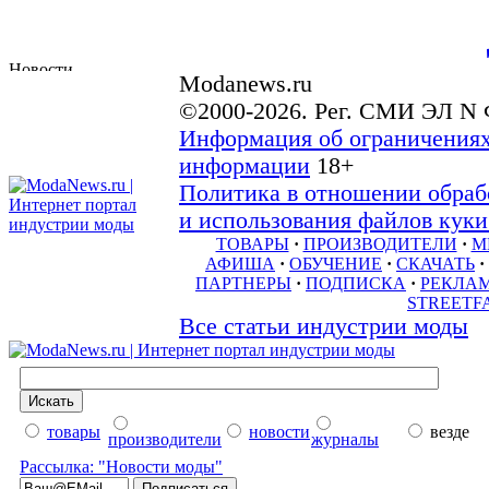
Modanews.ru
©2000-2026. Рег. СМИ ЭЛ N 
Информация об ограничениях
информации
18+
Политика в отношении обраб
и использования файлов куки 
ТОВАРЫ
·
ПРОИЗВОДИТЕЛИ
·
М
АФИША
·
ОБУЧЕНИЕ
·
СКАЧАТЬ
·
ПАРТНЕРЫ
·
ПОДПИСКА
·
РЕКЛА
STREETF
Все статьи индустрии моды
товары
новости
везде
производители
журналы
Рассылка: "Новости моды"