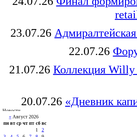
24.07.26
Финал формиро
retai
23.07.26
Адмиралтейская
22.07.26
Фору
21.07.26
Коллекция Willy
20.07.26
«Дневник капи
«
Август 2026
пн
вт
ср
чт
пт
сб
вс
1
2
3
4
5
6
7
8
9