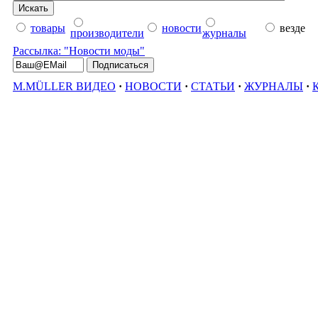
товары
новости
везде
производители
журналы
Рассылка: "Новости моды"
M.MÜLLER ВИДЕО
·
НОВОСТИ
·
СТАТЬИ
·
ЖУРНАЛЫ
·