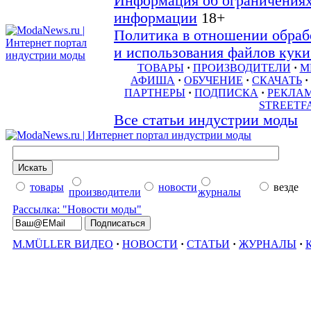
Информация об ограничениях
информации
18+
Политика в отношении обраб
и использования файлов куки 
ТОВАРЫ
·
ПРОИЗВОДИТЕЛИ
·
М
АФИША
·
ОБУЧЕНИЕ
·
СКАЧАТЬ
·
ПАРТНЕРЫ
·
ПОДПИСКА
·
РЕКЛА
STREETF
Все статьи индустрии моды
товары
новости
везде
производители
журналы
Рассылка: "Новости моды"
M.MÜLLER ВИДЕО
·
НОВОСТИ
·
СТАТЬИ
·
ЖУРНАЛЫ
·