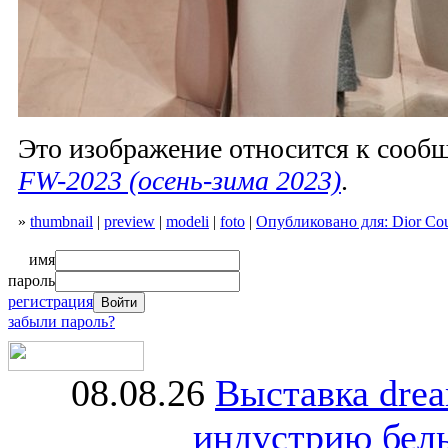
Это изображение относится к соо
FW-2023 (осень-зима 2023)
.
»
thumbnail
|
preview
|
modeli
|
foto
|
Опубликовано для: Dior Cou
имя
пароль
регистрация
забыли пароль?
08.08.26
Выставка dre
индустрию бель