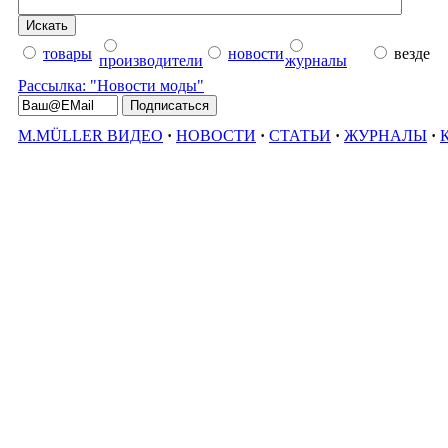
товары
новости
везде
производители
журналы
Рассылка: "Новости моды"
M.MÜLLER ВИДЕО
·
НОВОСТИ
·
СТАТЬИ
·
ЖУРНАЛЫ
·