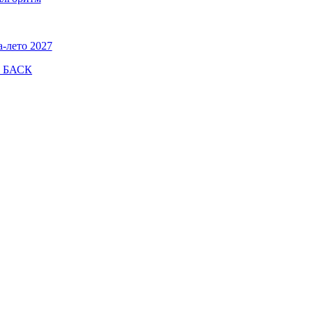
а-лето 2027
а БАСК