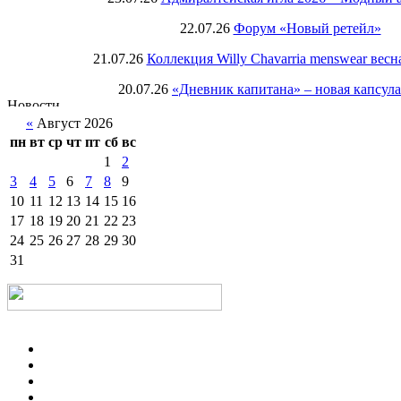
22.07.26
Форум «Новый ретейл»
21.07.26
Коллекция Willy Chavarria menswear весн
20.07.26
«Дневник капитана» – новая капсул
«
Август 2026
пн
вт
ср
чт
пт
сб
вс
1
2
3
4
5
6
7
8
9
10
11
12
13
14
15
16
17
18
19
20
21
22
23
24
25
26
27
28
29
30
31