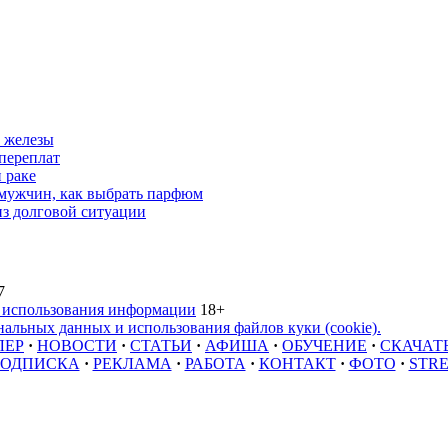
 железы
переплат
 раке
 мужчин, как выбрать парфюм
из долговой ситуации
7
 использования информации
18+
альных данных и использования файлов куки (cookie).
ЛЕР
·
НОВОСТИ
·
СТАТЬИ
·
АФИША
·
ОБУЧЕНИЕ
·
СКАЧАТ
ОДПИСКА
·
РЕКЛАМА
·
РАБОТА
·
КОНТАКТ
·
ФОТО
·
STR