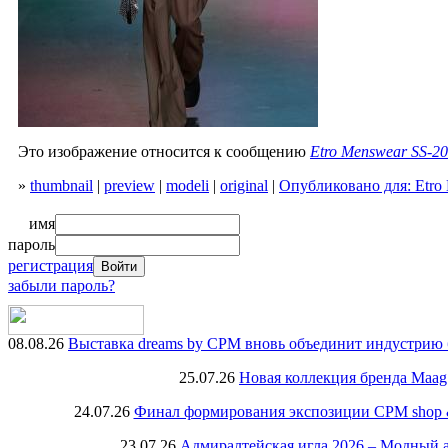
Это изображение относится к сообщению
Etro Menswear SS-20
»
thumbnail
|
preview
|
modeli
|
original
|
Опубликовано для: Etro 
имя
пароль
регистрация
забыли пароль?
08.08.26
Выставка dreams by CPM вновь объединит индустрию 
25.07.26
Новая коллекция бренда Maag
24.07.26
Финал формирования экспозиции CPM shop & r
23.07.26
Адмиралтейская игла 2026 – Модный 