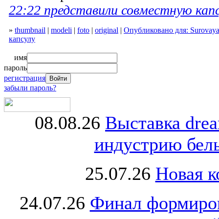
22:22 представили совместную капс
»
thumbnail
|
modeli
|
foto
|
original
|
Опубликовано для: Surovaya
капсулу
имя
пароль
регистрация
забыли пароль?
08.08.26
Выставка dre
индустрию бель
25.07.26
Новая к
24.07.26
Финал формиро