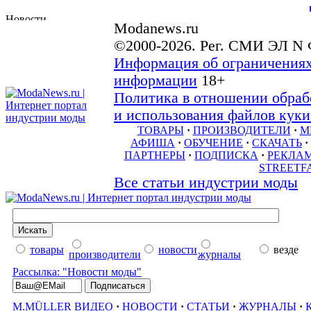
Modanews.ru
©2000-2026. Рег. СМИ ЭЛ N 
Информация об ограничениях
информации
18+
Политика в отношении обраб
и использования файлов куки 
ТОВАРЫ
·
ПРОИЗВОДИТЕЛИ
·
М
АФИША
·
ОБУЧЕНИЕ
·
СКАЧАТЬ
·
ПАРТНЕРЫ
·
ПОДПИСКА
·
РЕКЛА
STREETF
Все статьи индустрии моды
товары
новости
везде
производители
журналы
Рассылка: "Новости моды"
M.MÜLLER ВИДЕО
·
НОВОСТИ
·
СТАТЬИ
·
ЖУРНАЛЫ
·