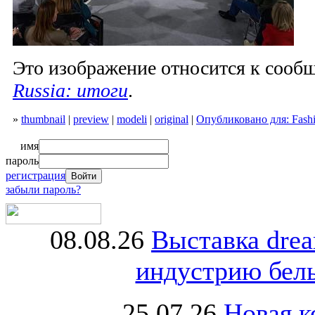
Это изображение относится к соо
Russia: итоги
.
»
thumbnail
|
preview
|
modeli
|
original
|
Опубликовано для: Fashio
имя
пароль
регистрация
забыли пароль?
08.08.26
Выставка dre
индустрию бель
25.07.26
Новая к