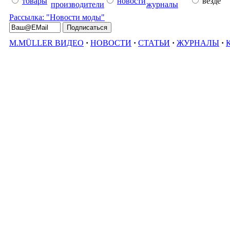
товары
новости
везде
производители
журналы
Рассылка: "Новости моды"
M.MÜLLER ВИДЕО
·
НОВОСТИ
·
СТАТЬИ
·
ЖУРНАЛЫ
·