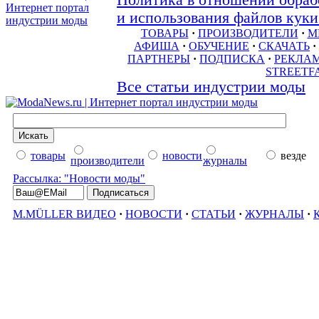
Политика в отношении обраб
и использования файлов куки 
ТОВАРЫ
·
ПРОИЗВОДИТЕЛИ
·
М
АФИША
·
ОБУЧЕНИЕ
·
СКАЧАТЬ
·
ПАРТНЕРЫ
·
ПОДПИСКА
·
РЕКЛА
STREETF
Все статьи индустрии моды
товары
новости
везде
производители
журналы
Рассылка: "Новости моды"
M.MÜLLER ВИДЕО
·
НОВОСТИ
·
СТАТЬИ
·
ЖУРНАЛЫ
·