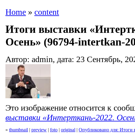
Home
»
content
Итоги выставки «Интертк
Осень» (96794-intertkan-20
Автор: admin, дата: 23 Сентябрь, 20
Это изображение относится к соо
выставки «Интерткань-2022. Осен
»
thumbnail
|
preview
|
foto
|
original
|
Опубликовано для: Итоги 