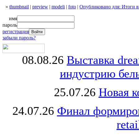
»
thumbnail
|
preview
|
modeli
|
foto
|
Опубликовано для: Итоги в
имя
пароль
регистрация
забыли пароль?
08.08.26
Выставка dre
индустрию бель
25.07.26
Новая к
24.07.26
Финал формиро
retai