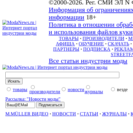
©2000-2026. Рег. СМИ ЭЛ N 
Информация об ограничениях
информации
18+
Политика в отношении обраб
и использования файлов куки 
ТОВАРЫ
·
ПРОИЗВОДИТЕЛИ
·
М
АФИША
·
ОБУЧЕНИЕ
·
СКАЧАТЬ
·
ПАРТНЕРЫ
·
ПОДПИСКА
·
РЕКЛА
STREETF
Все статьи индустрии моды
товары
новости
везде
производители
журналы
Рассылка: "Новости моды"
M.MÜLLER ВИДЕО
·
НОВОСТИ
·
СТАТЬИ
·
ЖУРНАЛЫ
·