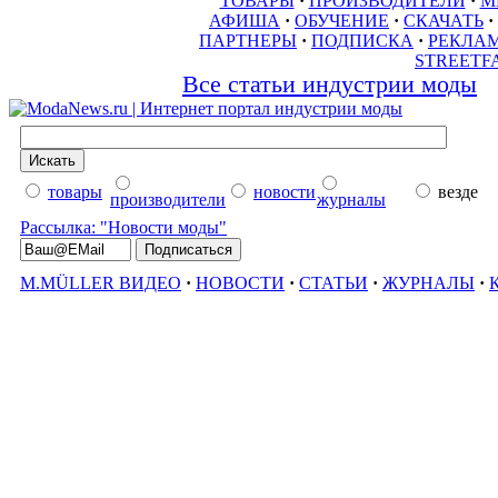
ТОВАРЫ
·
ПРОИЗВОДИТЕЛИ
·
М
АФИША
·
ОБУЧЕНИЕ
·
СКАЧАТЬ
·
ПАРТНЕРЫ
·
ПОДПИСКА
·
РЕКЛА
STREETF
Все статьи индустрии моды
товары
новости
везде
производители
журналы
Рассылка: "Новости моды"
M.MÜLLER ВИДЕО
·
НОВОСТИ
·
СТАТЬИ
·
ЖУРНАЛЫ
·