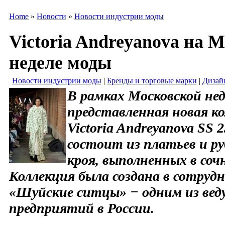
Home
»
Новости
»
Новости индустрии моды
Victoria Andreyanova на 
неделе моды
Новости индустрии моды
|
Бренды и торговые марки
|
Дизай
В рамках Московской не
представленная новая ко
Victoria Andreyanova SS 2
состоит из платьев и ру
кроя, выполненных в соч
Коллекция была создана в сотруд
«Шуйские ситцы» − одним из ве
предприятий в России.