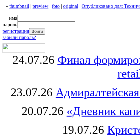
»
thumbnail
|
preview
|
foto
|
original
|
Опубликовано для: Техниче
имя
пароль
регистрация
забыли пароль?
24.07.26
Финал формиро
retai
23.07.26
Адмиралтейская
20.07.26
«Дневник капи
19.07.26
Крист