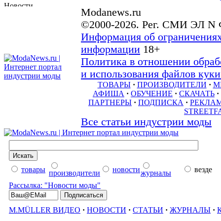
Modanews.ru
©2000-2026. Рег. СМИ ЭЛ N 
Информация об ограничениях
информации
18+
Политика в отношении обраб
и использования файлов куки 
ТОВАРЫ
·
ПРОИЗВОДИТЕЛИ
·
М
АФИША
·
ОБУЧЕНИЕ
·
СКАЧАТЬ
·
ПАРТНЕРЫ
·
ПОДПИСКА
·
РЕКЛА
STREETF
Все статьи индустрии моды
товары
новости
везде
производители
журналы
Рассылка: "Новости моды"
M.MÜLLER ВИДЕО
·
НОВОСТИ
·
СТАТЬИ
·
ЖУРНАЛЫ
·