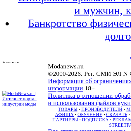
и мужчин, 
Банкротство физичес
долго
Modanews.ru
©2000-2026. Рег. СМИ ЭЛ N 
Информация об ограничениях
информации
18+
Политика в отношении обраб
и использования файлов куки 
ТОВАРЫ
·
ПРОИЗВОДИТЕЛИ
·
М
АФИША
·
ОБУЧЕНИЕ
·
СКАЧАТЬ
·
ПАРТНЕРЫ
·
ПОДПИСКА
·
РЕКЛА
STREETF