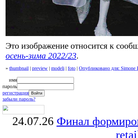
Это изображение относится к соо
осень-зима 2022/23
.
»
thumbnail
|
preview
|
modeli
|
foto
|
Опубликовано для: Simone 
имя
пароль
регистрация
забыли пароль?
24.07.26
Финал формиро
retai