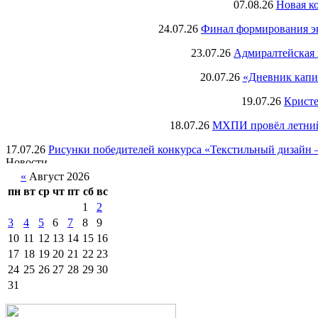
07.08.26
Новая к
24.07.26
Финал формирования экс
23.07.26
Адмиралтейская 
20.07.26
«Дневник капи
19.07.26
Кристе
18.07.26
МХПИ провёл летний 
17.07.26
Рисунки победителей конкурса «Текстильный дизайн –
«
Август 2026
пн
вт
ср
чт
пт
сб
вс
1
2
3
4
5
6
7
8
9
10
11
12
13
14
15
16
17
18
19
20
21
22
23
24
25
26
27
28
29
30
31