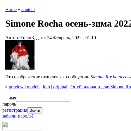
Home
»
content
Simone Rocha осень-зима 2022
Автор: Editor3, дата: 24 Февраль, 2022 - 01:10
Это изображение относится к сообщению
Simone Rocha осень
»
preview
|
modeli
|
foto
|
original
|
Опубликовано для: Simone Ro
имя
пароль
регистрация
забыли пароль?