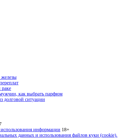
 железы
переплат
 раке
 мужчин, как выбрать парфюм
из долговой ситуации
7
 использования информации
18+
альных данных и использования файлов куки (cookie).