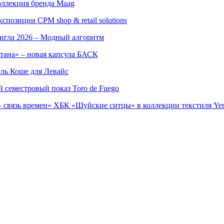
оллекция бренда Maag
позиции CPM shop & retail solutions
игла 2026 – Модный алгоритм
тана» – новая капсула БАСК
ль Коше для Левайс
семестровый показ Toro de Fuego
 связь времен» ХБК «Шуйские ситцы» в коллекции текстиля Yer