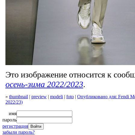
Это изображение относится к соо
осень-зима 2022/2023
.
»
thumbnail
|
preview
|
modeli
|
foto
|
Опубликовано для: Fendi M
2022/23)
имя
пароль
регистрация
забыли пароль?