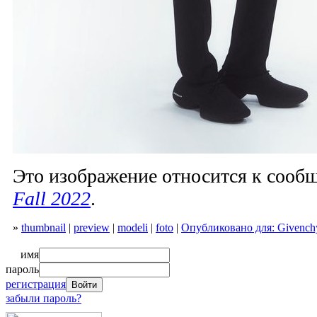
Это изображение относится к соо
Fall 2022
.
»
thumbnail
|
preview
|
modeli
|
foto
|
Опубликовано для: Givenchy
имя
пароль
регистрация
забыли пароль?