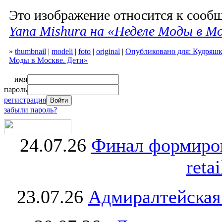
Это изображение относится к соо
Yana Mishura на «Неделе Моды в М
»
thumbnail
|
modeli
|
foto
|
original
|
Опубликовано для: Кудряшк
Моды в Москве. Дети»
имя
пароль
регистрация
забыли пароль?
24.07.26
Финал формиро
retai
23.07.26
Адмиралтейская