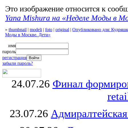
Это изображение относится к соо
Yana Mishura на «Неделе Моды в М
»
thumbnail
|
modeli
|
foto
|
original
|
Опубликовано для: Кудряшк
Моды в Москве. Дети»
имя
пароль
регистрация
забыли пароль?
24.07.26
Финал формиро
retai
23.07.26
Адмиралтейская