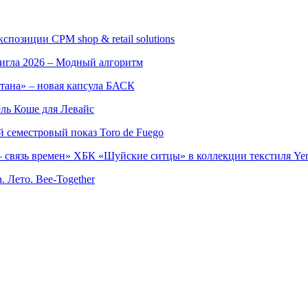
позиции CPM shop & retail solutions
игла 2026 – Модный алгоритм
тана» – новая капсула БАСК
ль Коше для Левайс
семестровый показ Toro de Fuego
 связь времен» ХБК «Шуйские ситцы» в коллекции текстиля Yer
. Лето. Bee-Together