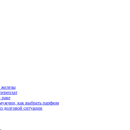
 железы
переплат
 раке
 мужчин, как выбрать парфюм
из долговой ситуации