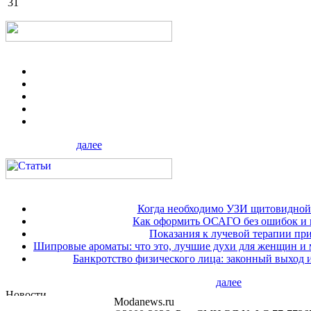
31
далее
Когда необходимо УЗИ щитовидной
Как оформить ОСАГО без ошибок и 
Показания к лучевой терапии при
Шипровые ароматы: что это, лучшие духи для женщин и
Банкротство физического лица: законный выход 
далее
Modanews.ru