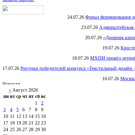
24.07.26
Финал формирования экс
23.07.26
Адмиралтейская 
20.07.26
«Дневник капи
19.07.26
Кристе
18.07.26
МХПИ провёл летний 
17.07.26
Рисунки победителей конкурса «Текстильный дизайн –
16.07.26
Москва
«
Август 2026
пн
вт
ср
чт
пт
сб
вс
1
2
3
4
5
6
7
8
9
10
11
12
13
14
15
16
17
18
19
20
21
22
23
24
25
26
27
28
29
30