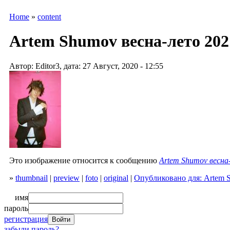
Home
»
content
Artem Shumov весна-лето 202
Автор: Editor3, дата: 27 Август, 2020 - 12:55
Это изображение относится к сообщению
Artem Shumov весна
»
thumbnail
|
preview
|
foto
|
original
|
Опубликовано для: Artem 
имя
пароль
регистрация
забыли пароль?