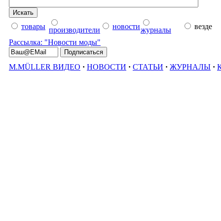
товары
новости
везде
производители
журналы
Рассылка: "Новости моды"
M.MÜLLER ВИДЕО
·
НОВОСТИ
·
СТАТЬИ
·
ЖУРНАЛЫ
·