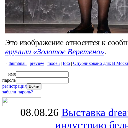
Это изображение относится к соо
вручили «Золотое Веретено»
.
»
thumbnail
|
preview
|
modeli
|
foto
|
Опубликовано для: В Москв
имя
пароль
регистрация
забыли пароль?
08.08.26
Выставка dre
индустрию бель