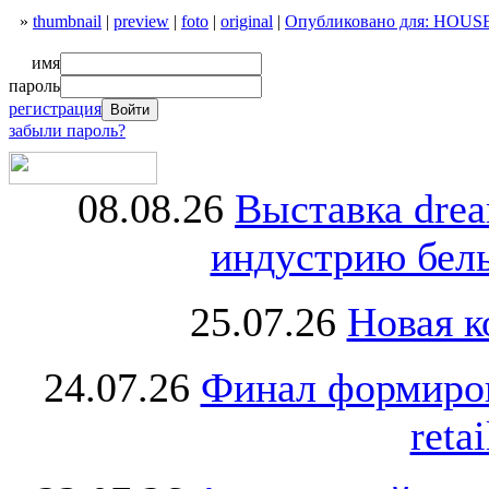
»
thumbnail
|
preview
|
foto
|
original
|
Опубликовано для: HOUSE
имя
пароль
регистрация
забыли пароль?
08.08.26
Выставка dre
индустрию бель
25.07.26
Новая к
24.07.26
Финал формиро
retai