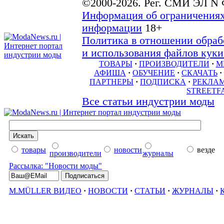
©2000-2026. Рег. СМИ ЭЛ N 
Информация об ограничениях
информации
18+
Политика в отношении обраб
и использования файлов куки 
ТОВАРЫ
·
ПРОИЗВОДИТЕЛИ
·
М
АФИША
·
ОБУЧЕНИЕ
·
СКАЧАТЬ
·
ПАРТНЕРЫ
·
ПОДПИСКА
·
РЕКЛА
STREETF
Все статьи индустрии моды
товары
новости
везде
производители
журналы
Рассылка: "Новости моды"
M.MÜLLER ВИДЕО
·
НОВОСТИ
·
СТАТЬИ
·
ЖУРНАЛЫ
·