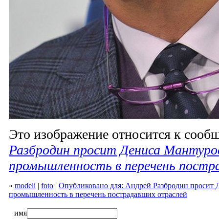
Это изображение относится к соо
Разбродин просит Дениса Мантуро
промышленность в перечень постр
»
modeli
|
foto
|
Опубликовано для: Андрей Разбродин просит 
промышленность в перечень пострадавших отраслей
имя