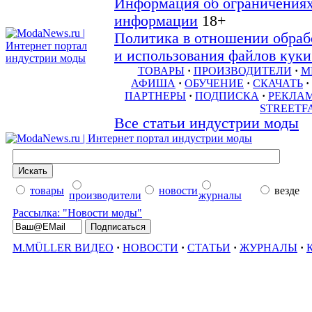
Информация об ограничениях
информации
18+
Политика в отношении обраб
и использования файлов куки 
ТОВАРЫ
·
ПРОИЗВОДИТЕЛИ
·
М
АФИША
·
ОБУЧЕНИЕ
·
СКАЧАТЬ
·
ПАРТНЕРЫ
·
ПОДПИСКА
·
РЕКЛА
STREETF
Все статьи индустрии моды
товары
новости
везде
производители
журналы
Рассылка: "Новости моды"
M.MÜLLER ВИДЕО
·
НОВОСТИ
·
СТАТЬИ
·
ЖУРНАЛЫ
·