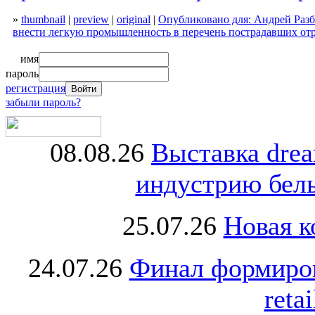
»
thumbnail
|
preview
|
original
|
Опубликовано для: Андрей Раз
внести легкую промышленность в перечень пострадавших от
имя
пароль
регистрация
забыли пароль?
08.08.26
Выставка dre
индустрию бель
25.07.26
Новая к
24.07.26
Финал формиро
retai