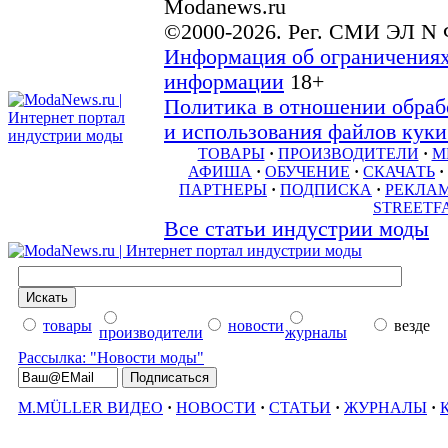
Modanews.ru
©2000-2026. Рег. СМИ ЭЛ N 
Информация об ограничениях
информации
18+
Политика в отношении обраб
и использования файлов куки 
ТОВАРЫ
·
ПРОИЗВОДИТЕЛИ
·
М
АФИША
·
ОБУЧЕНИЕ
·
СКАЧАТЬ
·
ПАРТНЕРЫ
·
ПОДПИСКА
·
РЕКЛА
STREETF
Все статьи индустрии моды
товары
новости
везде
производители
журналы
Рассылка: "Новости моды"
M.MÜLLER ВИДЕО
·
НОВОСТИ
·
СТАТЬИ
·
ЖУРНАЛЫ
·