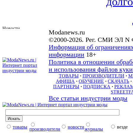
долго
Modanews.ru
©2000-2026. Рег. СМИ ЭЛ N 
Информация об ограничениях
информации
18+
Политика в отношении обраб
и использования файлов куки 
ТОВАРЫ
·
ПРОИЗВОДИТЕЛИ
·
М
АФИША
·
ОБУЧЕНИЕ
·
СКАЧАТЬ
·
ПАРТНЕРЫ
·
ПОДПИСКА
·
РЕКЛА
STREETF
Все статьи индустрии моды
товары
новости
везде
производители
журналы