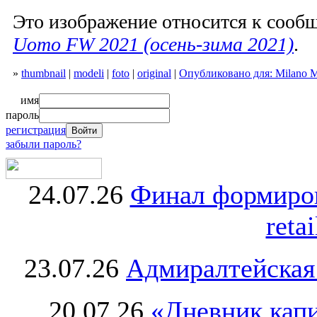
Это изображение относится к соо
Uomo FW 2021 (осень-зима 2021)
.
»
thumbnail
|
modeli
|
foto
|
original
|
Опубликовано для: Milano 
имя
пароль
регистрация
забыли пароль?
24.07.26
Финал формиро
retai
23.07.26
Адмиралтейская
20.07.26
«Дневник капи