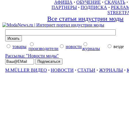
АФИША
·
ОБУЧЕНИЕ
·
СКАЧАТЬ
·
ПАРТНЕРЫ
·
ПОДПИСКА
·
РЕКЛА
STREETF
Все статьи индустрии моды
товары
новости
везде
производители
журналы
Рассылка: "Новости моды"
M.MÜLLER ВИДЕО
·
НОВОСТИ
·
СТАТЬИ
·
ЖУРНАЛЫ
·