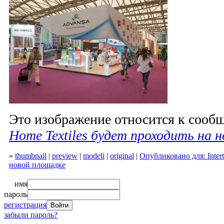
Это изображение относится к соо
Home Textiles будет проходить на 
»
thumbnail
|
preview
|
modeli
|
original
|
Опубликовано для: Intert
новой площадке
имя
пароль
регистрация
забыли пароль?