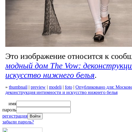
Это изображение относится к соо
модный дом The Vow: деконструкц
искусство нижнего белья
.
»
thumbnail
|
preview
|
modeli
|
foto
|
Опубликовано для: Москов
деконструкция интимности и искусство нижнего белья
имя
пароль
регистрация
забыли пароль?