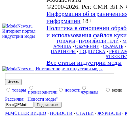
©2000-2026. Рег. СМИ ЭЛ N 
Информация об ограничениях
информации
18+
Политика в отношении обраб
и использования файлов куки 
ТОВАРЫ
·
ПРОИЗВОДИТЕЛИ
·
М
АФИША
·
ОБУЧЕНИЕ
·
СКАЧАТЬ
·
ПАРТНЕРЫ
·
ПОДПИСКА
·
РЕКЛА
STREETF
Все статьи индустрии моды
товары
новости
везде
производители
журналы
Рассылка: "Новости моды"
M.MÜLLER ВИДЕО
·
НОВОСТИ
·
СТАТЬИ
·
ЖУРНАЛЫ
·