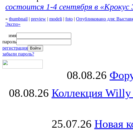
состоится 1-4 сентября в «Крокус 
»
thumbnail
|
preview
|
modeli
|
foto
|
Опубликовано для: Выставк
Экспо»
имя
пароль
регистрация
забыли пароль?
08.08.26
Фору
08.08.26
Коллекция Willy
25.07.26
Новая к