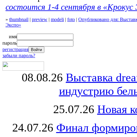
состоится 1-4 сентября в «Крокус 
»
thumbnail
|
preview
|
modeli
|
foto
|
Опубликовано для: Выставк
Экспо»
имя
пароль
регистрация
забыли пароль?
08.08.26
Выставка dre
индустрию бель
25.07.26
Новая к
24.07.26
Финал формиро