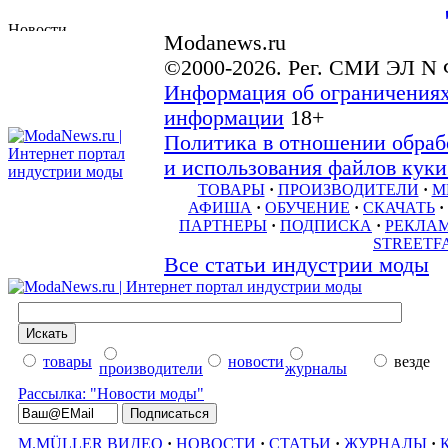
Modanews.ru
©2000-2026. Рег. СМИ ЭЛ N 
Информация об ограничениях
информации
18+
Политика в отношении обраб
и использования файлов куки 
ТОВАРЫ
·
ПРОИЗВОДИТЕЛИ
·
М
АФИША
·
ОБУЧЕНИЕ
·
СКАЧАТЬ
·
ПАРТНЕРЫ
·
ПОДПИСКА
·
РЕКЛА
STREETF
Все статьи индустрии моды
товары
новости
везде
производители
журналы
Рассылка: "Новости моды"
M.MÜLLER ВИДЕО
·
НОВОСТИ
·
СТАТЬИ
·
ЖУРНАЛЫ
·