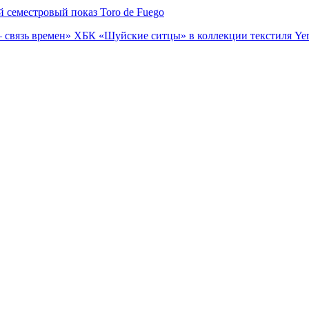
семестровый показ Toro de Fuego
 связь времен» ХБК «Шуйские ситцы» в коллекции текстиля Yer