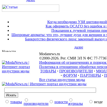
Когда необходимо УЗИ щитовидной
Как оформить ОСАГО без ошибок и 
Показания к лучевой терапии при
Шипровые ароматы: что это, лучшие духи для женщин и
Банкротство физического лица: законный выход 
далее
Modanews.ru
©2000-2026. Рег. СМИ ЭЛ N ФС 77-7736
Информация об ограничениях и порядок
Политика в отношении обработки персон
ТОВАРЫ
·
ПРОИЗВОДИТЕЛИ
·
МЮЛ
·
ФОРУМ
·
ПАРТНЕРЫ
·
П
Все статьи индустрии моды
товары
новости
везде
производители
журналы