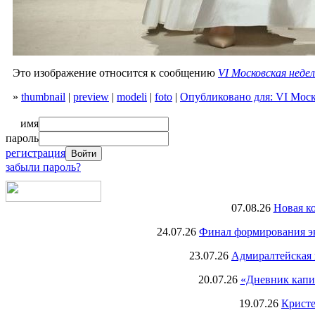
Это изображение относится к сообщению
VI Московская неде
»
thumbnail
|
preview
|
modeli
|
foto
|
Опубликовано для: VI Моск
имя
пароль
регистрация
забыли пароль?
07.08.26
Новая к
24.07.26
Финал формирования экс
23.07.26
Адмиралтейская 
20.07.26
«Дневник капи
19.07.26
Кристе