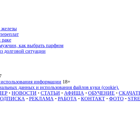
 железы
переплат
 раке
 мужчин, как выбрать парфюм
из долговой ситуации
7
 использования информации
18+
альных данных и использования файлов куки (cookie).
ЛЕР
·
НОВОСТИ
·
СТАТЬИ
·
АФИША
·
ОБУЧЕНИЕ
·
СКАЧАТ
ОДПИСКА
·
РЕКЛАМА
·
РАБОТА
·
КОНТАКТ
·
ФОТО
·
STR