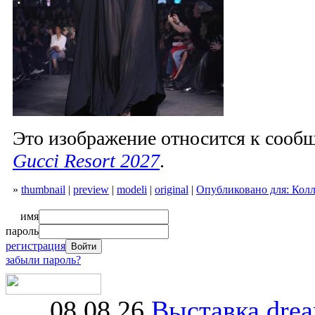
Это изображение относится к соо
Gucci Resort 2027
.
»
thumbnail
|
preview
|
modeli
|
original
|
Опубликовано для: Колл
имя
пароль
регистрация
забыли пароль?
08.08.26
Выставка dre