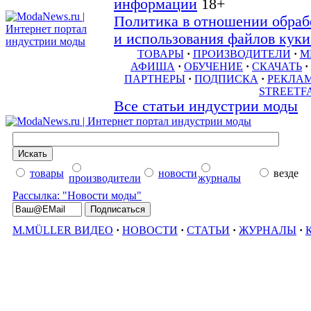
информации
18+
Политика в отношении обраб
и использования файлов куки 
ТОВАРЫ
·
ПРОИЗВОДИТЕЛИ
·
М
АФИША
·
ОБУЧЕНИЕ
·
СКАЧАТЬ
·
ПАРТНЕРЫ
·
ПОДПИСКА
·
РЕКЛА
STREETF
Все статьи индустрии моды
товары
новости
везде
производители
журналы
Рассылка: "Новости моды"
M.MÜLLER ВИДЕО
·
НОВОСТИ
·
СТАТЬИ
·
ЖУРНАЛЫ
·