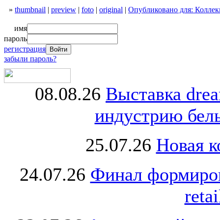
»
thumbnail
|
preview
|
foto
|
original
|
Опубликовано для: Коллекц
имя
пароль
регистрация
забыли пароль?
08.08.26
Выставка dre
индустрию бель
25.07.26
Новая к
24.07.26
Финал формиро
retai