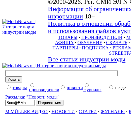
©2000-2026. Рег. СМИ ЭЛ N 
Информация об ограничениях
информации
18+
Политика в отношении обраб
и использования файлов куки 
ТОВАРЫ
·
ПРОИЗВОДИТЕЛИ
·
М
АФИША
·
ОБУЧЕНИЕ
·
СКАЧАТЬ
·
ПАРТНЕРЫ
·
ПОДПИСКА
·
РЕКЛА
STREETF
Все статьи индустрии моды
товары
новости
везде
производители
журналы
Рассылка: "Новости моды"
M.MÜLLER ВИДЕО
·
НОВОСТИ
·
СТАТЬИ
·
ЖУРНАЛЫ
·