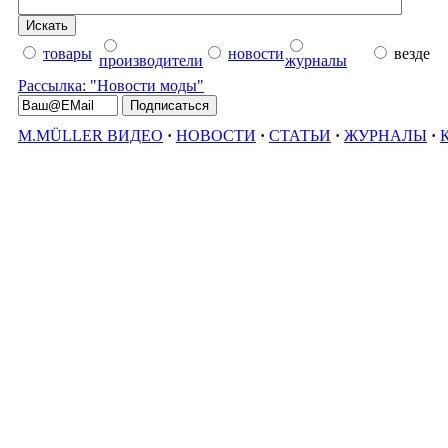
товары
новости
везде
производители
журналы
Рассылка: "Новости моды"
M.MÜLLER ВИДЕО
·
НОВОСТИ
·
СТАТЬИ
·
ЖУРНАЛЫ
·