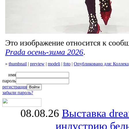
Это изображение относится к соо
Prada осень-зима 2026
.
»
thumbnail
|
preview
|
modeli
|
foto
|
Опубликовано для: Коллекц
имя
пароль
регистрация
забыли пароль?
08.08.26
Выставка dre
индустрию бель