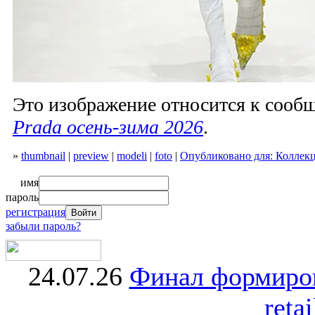
Это изображение относится к соо
Prada осень-зима 2026
.
»
thumbnail
|
preview
|
modeli
|
foto
|
Опубликовано для: Коллекц
имя
пароль
регистрация
забыли пароль?
24.07.26
Финал формиро
retai