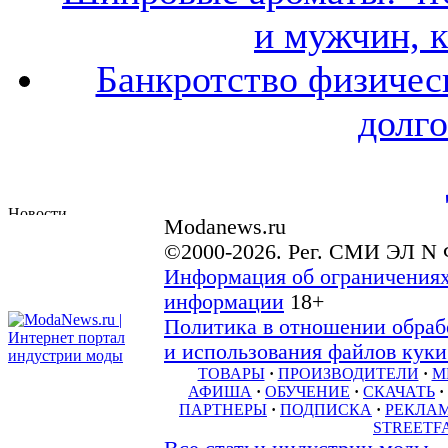
и мужчин, 
Банкротство физичес
долго
Modanews.ru
©2000-2026. Рег. СМИ ЭЛ N 
Информация об ограничениях
информации
18+
Политика в отношении обраб
и использования файлов куки 
ТОВАРЫ
·
ПРОИЗВОДИТЕЛИ
·
М
АФИША
·
ОБУЧЕНИЕ
·
СКАЧАТЬ
·
ПАРТНЕРЫ
·
ПОДПИСКА
·
РЕКЛА
STREETF