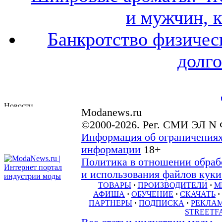
и мужчин, 
Банкротство физичес
долго
Modanews.ru
©2000-2026. Рег. СМИ ЭЛ N 
Информация об ограничениях
информации
18+
Политика в отношении обраб
и использования файлов куки 
ТОВАРЫ
·
ПРОИЗВОДИТЕЛИ
·
М
АФИША
·
ОБУЧЕНИЕ
·
СКАЧАТЬ
·
ПАРТНЕРЫ
·
ПОДПИСКА
·
РЕКЛА
STREETF