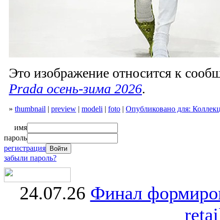
Это изображение относится к соо
Prada осень-зима 2026
.
»
thumbnail
|
preview
|
modeli
|
foto
|
Опубликовано для: Коллекц
имя
пароль
регистрация
забыли пароль?
24.07.26
Финал формиро
retai