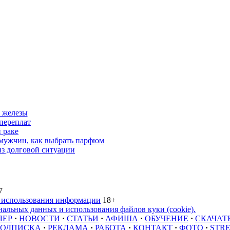
 железы
переплат
 раке
 мужчин, как выбрать парфюм
из долговой ситуации
7
 использования информации
18+
альных данных и использования файлов куки (cookie).
ЛЕР
·
НОВОСТИ
·
СТАТЬИ
·
АФИША
·
ОБУЧЕНИЕ
·
СКАЧАТ
ОДПИСКА
·
РЕКЛАМА
·
РАБОТА
·
КОНТАКТ
·
ФОТО
·
STR