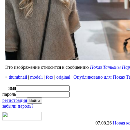
Это изображение относится к сообщению
Показ Татьяны Па
»
thumbnail
|
modeli
|
foto
|
original
|
Опубликовано для: Показ 
имя
пароль
регистрация
забыли пароль?
07.08.26
Новая к