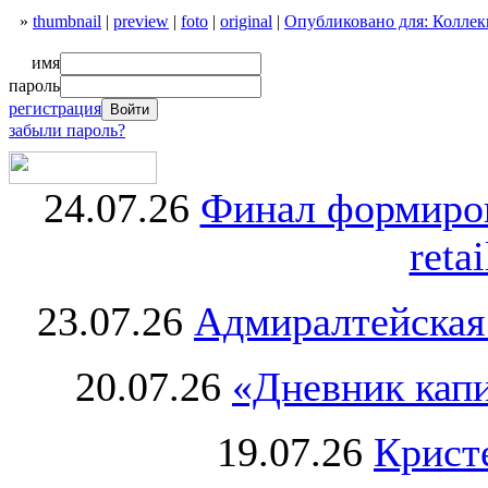
»
thumbnail
|
preview
|
foto
|
original
|
Опубликовано для: Коллекц
имя
пароль
регистрация
забыли пароль?
24.07.26
Финал формиро
retai
23.07.26
Адмиралтейская
20.07.26
«Дневник капи
19.07.26
Крист