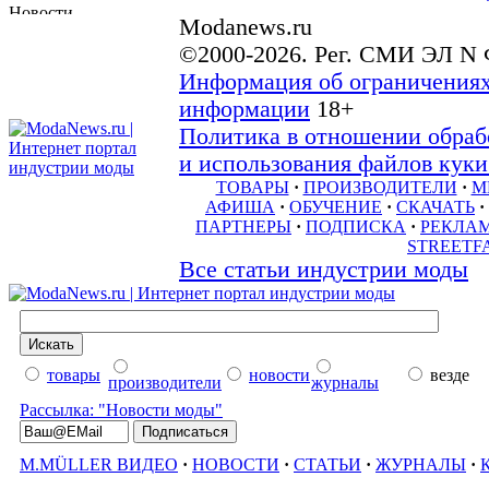
Modanews.ru
©2000-2026. Рег. СМИ ЭЛ N 
Информация об ограничениях
информации
18+
Политика в отношении обраб
и использования файлов куки 
ТОВАРЫ
·
ПРОИЗВОДИТЕЛИ
·
М
АФИША
·
ОБУЧЕНИЕ
·
СКАЧАТЬ
·
ПАРТНЕРЫ
·
ПОДПИСКА
·
РЕКЛА
STREETF
Все статьи индустрии моды
товары
новости
везде
производители
журналы
Рассылка: "Новости моды"
M.MÜLLER ВИДЕО
·
НОВОСТИ
·
СТАТЬИ
·
ЖУРНАЛЫ
·