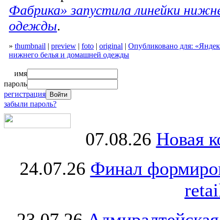
Фабрика» запустила линейки нижне
одежды
.
»
thumbnail
|
preview
|
foto
|
original
|
Опубликовано для: «Яндек
нижнего белья и домашней одежды
имя
пароль
регистрация
забыли пароль?
07.08.26
Новая к
24.07.26
Финал формиро
retai
23.07.26
Адмиралтейская