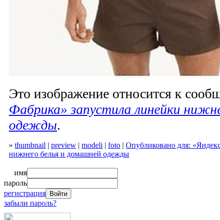
Это изображение относится к соо
Фабрика» запустила линейки нижне
одежды
.
»
thumbnail
|
preview
|
modeli
|
foto
|
Опубликовано для: «Яндек
нижнего белья и домашней одежды
имя
пароль
регистрация
забыли пароль?