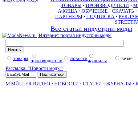
ТОВАРЫ
·
ПРОИЗВОДИТЕЛИ
·
М
АФИША
·
ОБУЧЕНИЕ
·
СКАЧАТЬ
·
ПАРТНЕРЫ
·
ПОДПИСКА
·
РЕКЛА
STREETF
Все статьи индустрии моды
товары
новости
везде
производители
журналы
Рассылка: "Новости моды"
M.MÜLLER ВИДЕО
·
НОВОСТИ
·
СТАТЬИ
·
ЖУРНАЛЫ
·