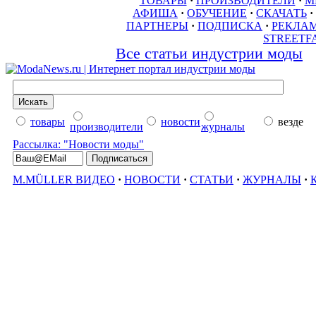
ТОВАРЫ
·
ПРОИЗВОДИТЕЛИ
·
М
АФИША
·
ОБУЧЕНИЕ
·
СКАЧАТЬ
·
ПАРТНЕРЫ
·
ПОДПИСКА
·
РЕКЛА
STREETF
Все статьи индустрии моды
товары
новости
везде
производители
журналы
Рассылка: "Новости моды"
M.MÜLLER ВИДЕО
·
НОВОСТИ
·
СТАТЬИ
·
ЖУРНАЛЫ
·