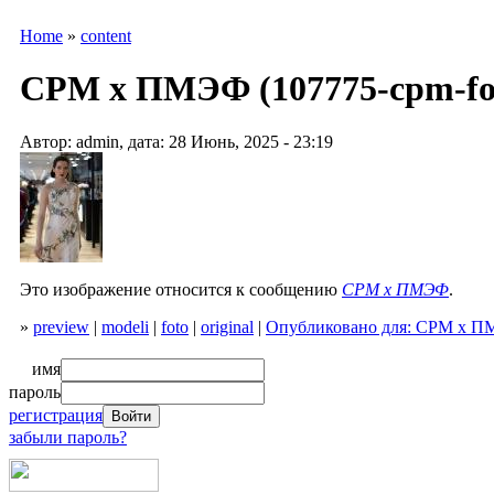
Home
»
content
CPM х ПМЭФ (107775-cpm-fo
Автор: admin, дата: 28 Июнь, 2025 - 23:19
Это изображение относится к сообщению
CPM х ПМЭФ
.
»
preview
|
modeli
|
foto
|
original
|
Опубликовано для: CPM х 
имя
пароль
регистрация
забыли пароль?