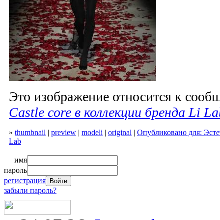
Это изображение относится к соо
Castle core в коллекции бренда Li La
»
thumbnail
|
preview
|
modeli
|
original
|
Опубликовано для: Эстет
Lab
имя
пароль
регистрация
забыли пароль?