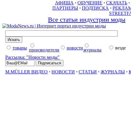
АФИША
·
ОБУЧЕНИЕ
·
СКАЧАТЬ
·
ПАРТНЕРЫ
·
ПОДПИСКА
·
РЕКЛА
STREETF
Все статьи индустрии моды
товары
новости
везде
производители
журналы
Рассылка: "Новости моды"
M.MÜLLER ВИДЕО
·
НОВОСТИ
·
СТАТЬИ
·
ЖУРНАЛЫ
·